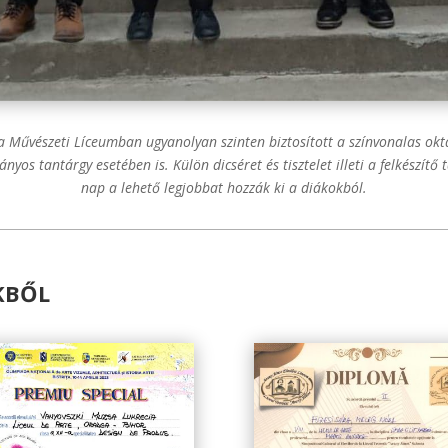
a Művészeti Líceumban ugyanolyan szinten biztosított a színvonalas okta
yos tantárgy esetében is. Külön dicséret és tisztelet illeti a felkészít
nap a lehető legjobbat hozzák ki a diákokból.
KBŐL