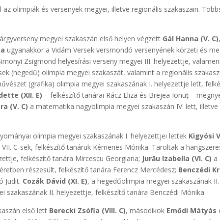
l az olimpiák és versenyek megyei, illetve regionális szakaszain. Töb
árgyverseny megyei szakaszán első helyen végzett
Gál Hanna (V. C)
na
ugyanakkor a Vidám Versek versmondó versenyének körzeti és megy
imonyi Zsigmond helyesírási verseny megyei III. helyezettje, valamen
 (hegedű) olimpia megyei szakaszát, valamint a regionális szakaszon 
vészet (grafika) olimpia megyei szakaszának I. helyezettje lett, felké
ette (XII. E)
– felkészítő tanárai Rácz Eliza és Brejea Ionuț – megny
a (V. C)
a matematika nagyolimpia megyei szakaszán IV. lett, illetve 
ományai olimpia megyei szakaszának I. helyezettjei lettek
Kigyósi V
VII. C-sek, felkészítő tanáruk Kémenes Mónika. Taroltak a hangszere
zettje, felkészítő tanára Mircescu Georgiana;
Jurău Izabella (VI. C)
a 
séretben részesült, felkészítő tanára Ferencz Mercédesz;
Benczédi Kri
ó Judit.
Cozák Dávid (XI. E)
, a hegedűolimpia megyei szakaszának II. 
 szakaszának II. helyezettje, felkészítő tanára Benczédi Mónika.
kaszán első lett
Berecki Zsófia (VIII. C)
, másodikok
Emődi Mátyás