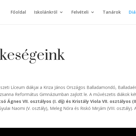
Főoldal
Iskolánkról
Felvételi
Tanárok
Diá
keségeink
észeti Líceum diákjai a Kriza János Országos Balladamondó, Balla
zsanna Református Gimnáziumban zajlott le. A művészetis diákok két 
só Ágnes VII. osztályos (I. díj) és Kristály Viola VII. osztályos (I
Gyulai Naomi (V. osztály), Meleg Nóra és Riskó Mirjám (VIII. osztály