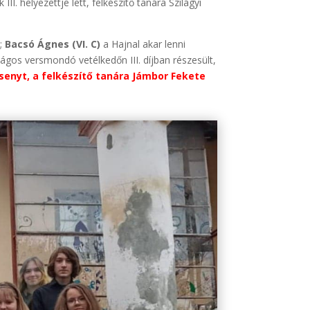
I. helyezettje lett, felkészítő tanára Szilágyi
a;
Bacsó Ágnes (VI. C)
a Hajnal akar lenni
ágos versmondó vetélkedőn III. díjban részesült,
senyt, a felkészítő tanára Jámbor Fekete