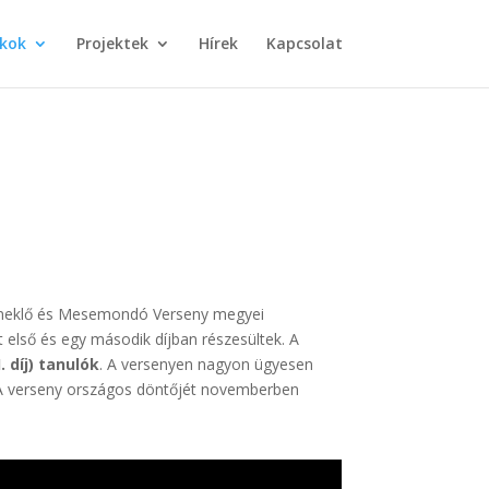
kok
Projektek
Hírek
Kapcsolat
daéneklő és Mesemondó Verseny megyei
első és egy második díjban részesültek. A
I. díj) tanulók
. A versenyen nagyon ügyesen
). A verseny országos döntőjét novemberben