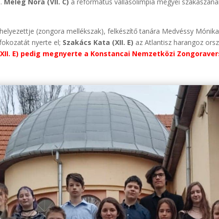
n.
Meleg Nóra (VII. C)
a református vallásolimpia megyei szakaszának II
helyezettje (zongora mellékszak), felkészítő tanára Medvéssy Mónik
okozatát nyerte el;
Szakács Kata (XII. E)
az Atlantisz harangoz orsz
 (XII. E) pedig megnyerte a Konstancai Nemzetközi Zongoraver