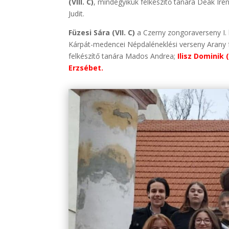
(VIII. C)
, mindegyikük felkészítő tanára Deák Iré
Judit.
Füzesi Sára (VII. C)
a Czerny zongoraverseny I. 
Kárpát-medencei Népdaléneklési verseny Arany f
felkészítő tanára Mados Andrea;
Ilisz Dominik
Erzsébet.