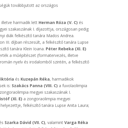
bségük továbbjutott az országos
, illetve harmadik lett
Herman Róza (V. C)
és
ei szakaszának I. díjazottja, országosan pedig
nyi diák felkészítő tanára Mados Andrea.
III. díjban részesült, a felkészítő tanára Lupse
szítő tanára Klein Ioana.
Péter Rebeka (XI. E)
erték a műépítészet (formatervezés, illetve
román nyelv és irodalomból szintén, a felkészítő
iktória
és
Kuzepán Réka
, harmadikok
sek is:
Szakács Panna (VIII. C)
a fuvolaolimpia
zongoraolimpia megyei szakaszának I.
stóf (XI. E)
a zongoraolimpia megyei
helyezettje, felkészítő tanára Lupse Anita Laura;
és
Szarka Dávid (VII. C)
, valamint
Varga Réka