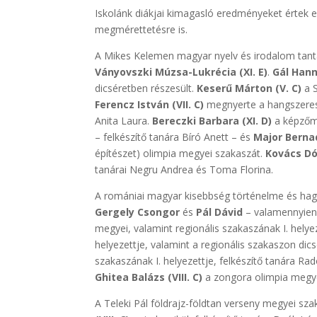
Iskolánk diákjai kimagasló eredményeket értek e
megmérettetésre is.
A Mikes Kelemen magyar nyelv és irodalom tant
Ványovszki Múzsa-Lukrécia (XI. E)
.
Gál Han
dicséretben részesült.
Keserű Márton (V. C)
a S
Ferencz István (VII. C)
megnyerte a hangszeresek
Anita Laura.
Bereczki Barbara (XI. D)
a képzőmű
– felkészítő tanára Bíró Anett – és
Major Bernad
építészet) olimpia megyei szakaszát.
Kovács Dór
tanárai Negru Andrea és Toma Florina.
A romániai magyar kisebbség történelme és hagy
Gergely Csongor
és
Pál Dávid
– valamennyien 
megyei, valamint regionális szakaszának I. helye
helyezettje, valamint a regionális szakaszon dic
szakaszának I. helyezettje, felkészítő tanára Rad
Ghitea Balázs (VIII. C)
a zongora olimpia megyei
A Teleki Pál földrajz-földtan verseny megyei sza