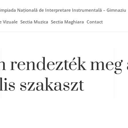
impiada Națională de Interpretare Instrumentală – Gimnaziu
e Vizuale
Sectia Muzica
Sectia Maghiara
Contact
n rendezték meg 
lis szakaszt